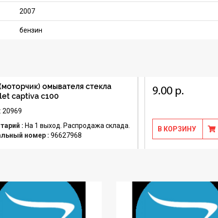
2007
бензин
(моторчик) омывателя стекла
9.00 р.
let captiva c100
: 20969
тарий :
На 1 выход. Распродажа склада.
В КОРЗИНУ
альный номер :
96627968