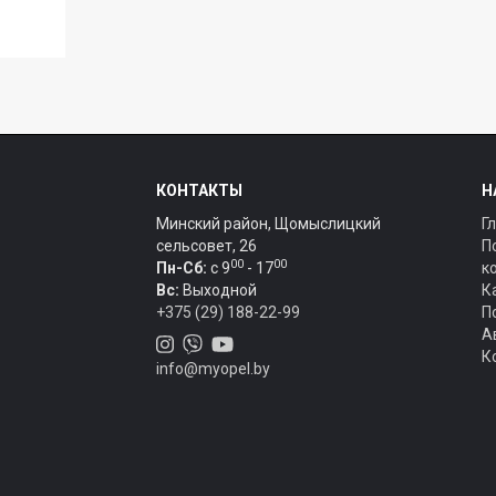
КОНТАКТЫ
Н
Минский район, Щомыслицкий
Г
сельсовет, 26
П
00
00
Пн-Сб:
c 9
- 17
к
Вс:
Выходной
К
+375 (29) 188-22-99
П
А
К
info@myopel.by