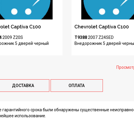
olet Captiva C100
Chevrolet Captiva C100
4
2009
Z20S
T9388
2007
Z24SED
рожник 5 дверей
черный
Внедорожник 5 дверей
черн
Просмот
ДОСТАВКА
ОПЛАТА
ие гарантийного срока были обнаружены существенные неисправно
нейшее использование.