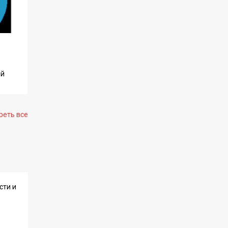
ый
реть все
сти и