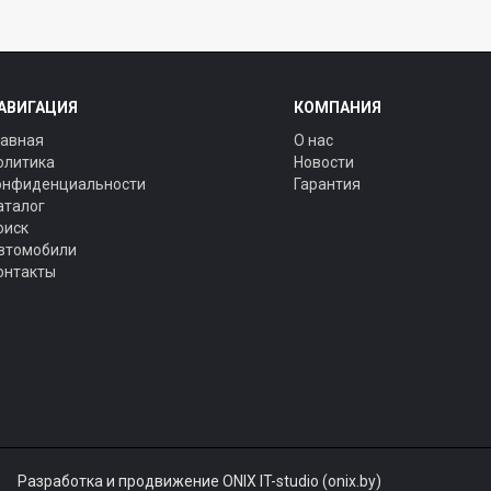
АВИГАЦИЯ
КОМПАНИЯ
лавная
О нас
олитика
Новости
онфиденциальности
Гарантия
аталог
оиск
втомобили
онтакты
Разработка и продвижение ONIX IT-studio (onix.by)