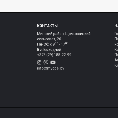
КОНТАКТЫ
Н
Минский район, Щомыслицкий
Г
сельсовет, 26
П
00
00
Пн-Сб:
c 9
- 17
к
Вс:
Выходной
К
+375 (29) 188-22-99
П
А
К
info@myopel.by