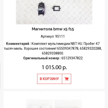
Магнитола bmw x5 f15
Артикул: 95111
Комментарий :
Комплект мультимедиа NBT HU. Пробег 47
тысяч миль. Хорошее состояние! 65509347878, 65829320288,
65829338800.
Оригинальный номер :
65129347822
1 015.00 р.
В КОРЗИНУ