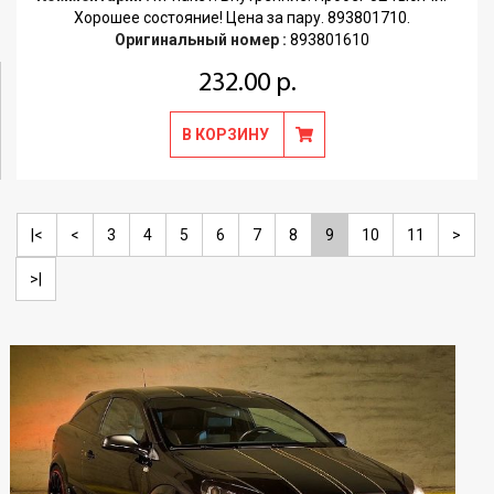
Хорошее состояние! Цена за пару. 893801710.
Оригинальный номер :
893801610
232.00 р.
В КОРЗИНУ
|<
<
3
4
5
6
7
8
9
10
11
>
>|