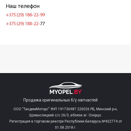
Наш телефон
+375 (29) 188-22-99
+375 (29) 188-22-
77
Продажа оригинальных б/у запчастей
ООО "ТандемМоторс" УНП 191736987 220026 РБ, Минский р-н,
Щомыслицкий с/c 26/3, вблизи аг. Озерцо.
Регистрация в торговом реестре Республики Беларусь №422774 от
01.08.2018 г.