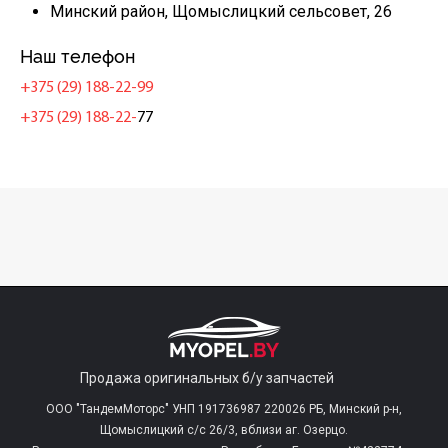
Минский район, Щомыслицкий сельсовет, 26
Наш телефон
+375 (29) 188-22-99
+375 (29) 188-22-
77
Продажа оригинальных б/у запчастей
ООО "ТандемМоторс" УНП 191736987 220026 РБ, Минский р-н,
Щомыслицкий с/c 26/3, вблизи аг. Озерцо.