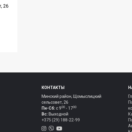
, 26
КОНТАКТЫ
Н
Минский район, Щомыслицкий
Г
сельсовет, 26
П
00
00
Пн-Сб:
c 9
- 17
к
Вс:
Выходной
К
+375 (29) 188-22-99
П
А
К