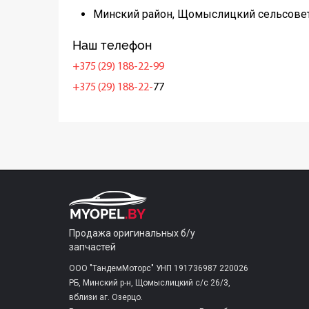
Минский район, Щомыслицкий сельсовет
Наш телефон
+375 (29) 188-22-99
+375 (29) 188-22-
77
Продажа оригинальных б/у
запчастей
ООО "ТандемМоторс" УНП 191736987 220026
РБ, Минский р-н, Щомыслицкий с/c 26/3,
вблизи аг. Озерцо.