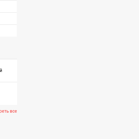
й
реть все