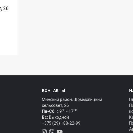
, 26
КОНТАКТЫ
Н
Минский район, Щомыслицкий
Г
сельсовет, 26
П
00
00
Пн-Сб:
c 9
- 17
к
Вс:
Выходной
К
+375 (29) 188-22-99
П
А