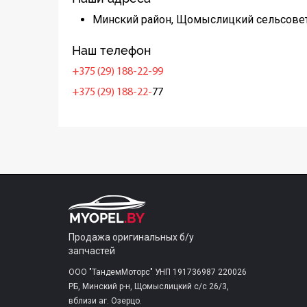
Минский район, Щомыслицкий сельсовет
Наш телефон
+375 (29) 188-22-99
+375 (29) 188-22-
77
Продажа оригинальных б/у
запчастей
ООО "ТандемМоторс" УНП 191736987 220026
РБ, Минский р-н, Щомыслицкий с/c 26/3,
вблизи аг. Озерцо.