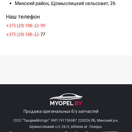
Минский район, Щомыслицкий сельсовет, 26
Наш телефон
+375 (29) 188-22-99
+375 (29) 188-22-
77
Продажа оригинальных б/у запчастей
ООО "ТандемМоторс" УНП 191736987 220026 РБ, Минский р-н,
Щомыслицкий с/c 26/3, вблизи аг. Озерцо.