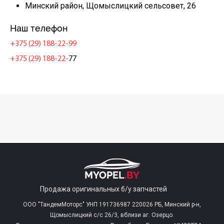
Минский район, Щомыслицкий сельсовет, 26
Наш телефон
+375 (29) 188-22-99
+375 (29) 188-22-
77
Продажа оригинальных б/у запчастей
ООО "ТандемМоторс" УНП 191736987 220026 РБ, Минский р-н,
Щомыслицкий с/c 26/3, вблизи аг. Озерцо.