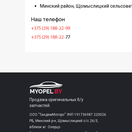
Минский район, Щомыслицкий сельсовет
Наш телефон
+375 (29) 188-22-99
+375 (29) 188-22-
77
Продажа оригинальных б/у
запчастей
ООО "ТандемМоторс" УНП 191736987 220026
РБ, Минский р-н, Щомыслицкий с/c 26/3,
вблизи аг. Озерцо.