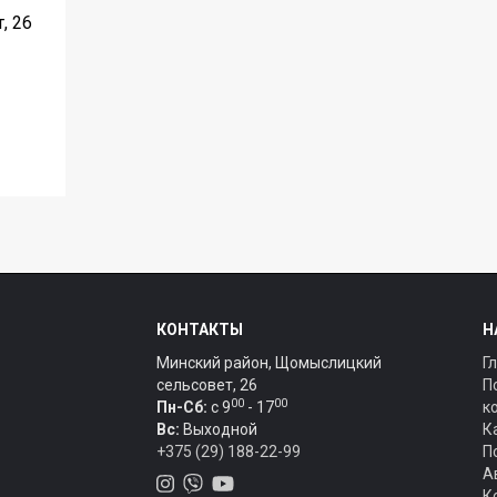
, 26
КОНТАКТЫ
Н
Минский район, Щомыслицкий
Г
сельсовет, 26
П
00
00
Пн-Сб:
c 9
- 17
к
Вс:
Выходной
К
+375 (29) 188-22-99
П
А
К