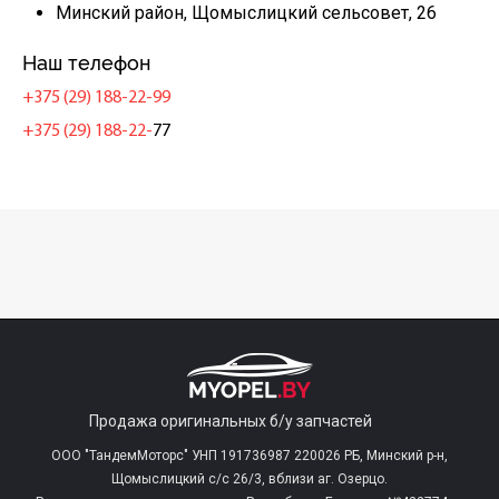
Минский район, Щомыслицкий сельсовет, 26
Наш телефон
+375 (29) 188-22-99
+375 (29) 188-22-
77
Продажа оригинальных б/у запчастей
ООО "ТандемМоторс" УНП 191736987 220026 РБ, Минский р-н,
Щомыслицкий с/c 26/3, вблизи аг. Озерцо.