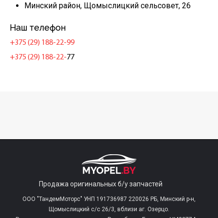
Минский район, Щомыслицкий сельсовет, 26
Наш телефон
+375 (29) 188-22-99
+375 (29) 188-22-
77
Продажа оригинальных б/у запчастей
ООО "ТандемМоторс" УНП 191736987 220026 РБ, Минский р-н,
Щомыслицкий с/c 26/3, вблизи аг. Озерцо.