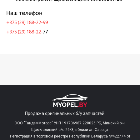
Наш телефон
+375 (29) 188-22-99
+375 (29) 188-22-
77
Продажа оригинальных б/у запчастей
ООО "ТандемМоторс" УНП 191736987 220026 РБ, Минский р-н,
Щомыслицкий с/c 26/3, вблизи аг. Озерцо.
Регистрация в торговом реестре Республики Беларусь №422774 от