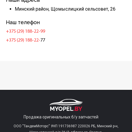
Минский район, Щомыслицкий сельсовет, 26
Наш телефон
+375 (29) 188-22-99
+375 (29) 188-22-
77
Продажа оригинальных б/у запчастей
ООО "ТандемМоторс" УНП 191736987 220026 РБ, Минский р-н,