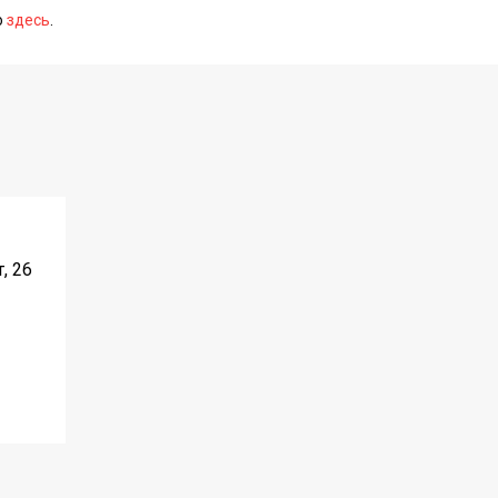
о
здесь
.
, 26