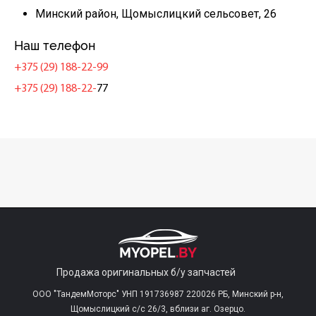
Минский район, Щомыслицкий сельсовет, 26
Наш телефон
+375 (29) 188-22-99
+375 (29) 188-22-
77
Продажа оригинальных б/у запчастей
ООО "ТандемМоторс" УНП 191736987 220026 РБ, Минский р-н,
Щомыслицкий с/c 26/3, вблизи аг. Озерцо.