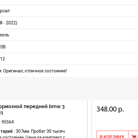
рсал
8 - 2022)
изель
20B
12
. Оригинал, отличное состояние!
тормозной передний bmw 3
348.00 р.
21
: 95564
тарий :
307мм. Пробег 30 тысяч.
В КОРЗИНУ
 состояние. Цена за комплект с