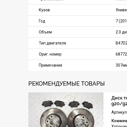
Кузов
Униве
Год
7 (201
Объем
2.0 д
Тип двигателя
B47D
Ориг. номер
68772
Примечание
307мм
РЕКОМЕНДУЕМЫЕ ТОВАРЫ
Диск 
g20/g
Артикул
Коммен
Хорошее