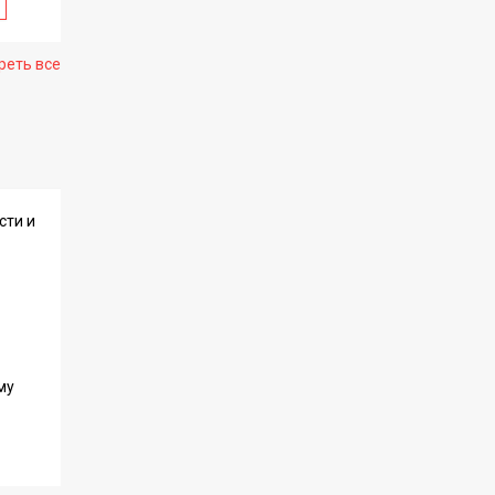
реть все
сти и
му