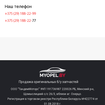
Наш телефон
+375 (29) 188-22-99
+375 (29) 188-22-
77
Продажа оригинальных б/у запчастей
ООО "ТандемМоторс" УНП 191736987 220026 РБ, Минский р-н,
Щомыслицкий с/c 26/3, вблизи аг. Озерцо.
Регистрация в торговом реестре Республики Беларусь №422774 от
01.08.2018 г.