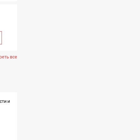
реть все
сти и