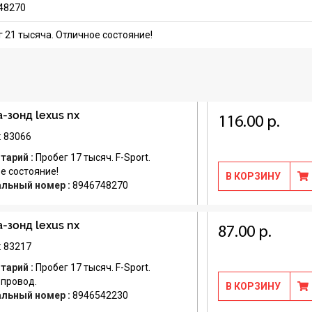
48270
 21 тысяча. Отличное состояние!
-зонд lexus nx
116.00 р.
: 83066
тарий :
Пробег 17 тысяч. F-Sport.
е состояние!
В КОРЗИНУ
альный номер :
8946748270
-зонд lexus nx
87.00 р.
: 83217
тарий :
Пробег 17 тысяч. F-Sport.
 провод.
В КОРЗИНУ
альный номер :
8946542230