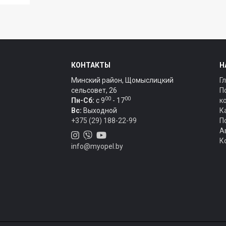
КОНТАКТЫ
Н
Минский район, Щомыслицкий
Г
сельсовет, 26
П
00
00
Пн-Сб:
c 9
- 17
к
Вс:
Выходной
К
+375 (29) 188-22-99
П
А
К
info@myopel.by