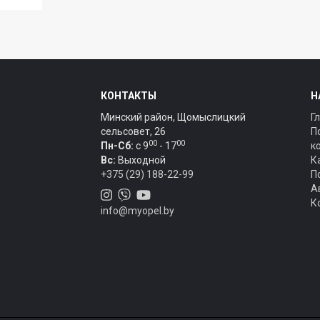
КОНТАКТЫ
Н
Минский район, Щомыслицкий
Г
сельсовет, 26
П
00
00
Пн-Сб:
c 9
- 17
к
Вс:
Выходной
К
+375 (29) 188-22-99
П
А
К
info@myopel.by