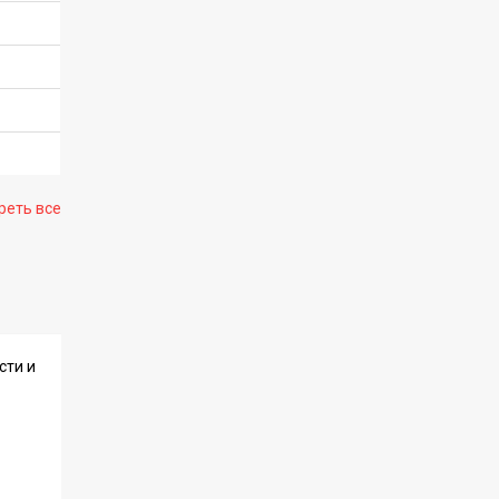
реть все
сти и