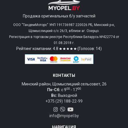
Продажа оригинальных б/у запчастей
ООО "ТандемМоторс" УНП 191736987 220026 РБ, Минский р-н,
Щомыслицкий с/c 26/3, вблизи аг. Озерцо.
Регистрация в торговом реестре Республики Беларусь №422774 от
01.08.2018 г.
Рейтинг компании: 4.8
(Голосов: 14)
КОНТАКТЫ
Минский район, Щомыслицкий сельсовет, 26
00
00
Пн-Сб:
c 9
- 17
Вс:
Выходной
+375 (29) 188-22-99
info@myopel.by
НАВИГАЦИЯ