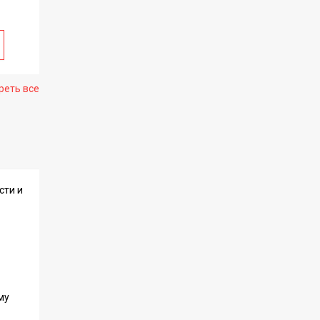
реть все
сти и
му