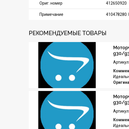
Ориг. номер
412650920
Примечание
410478280. 
РЕКОМЕНДУЕМЫЕ ТОВАРЫ
Моторч
g30/g
Артикул
Коммен
Идеальн
Оригин
Моторч
g30/g
Артикул
Коммен
Идеальн