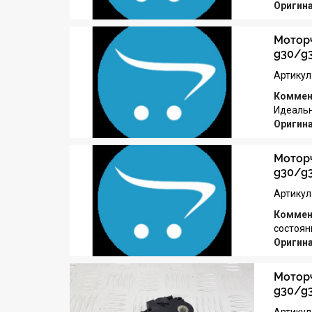
Оригин
Моторч
g30/g
Артикул
Коммен
Идеальн
Оригин
Моторч
g30/g
Артикул
Коммен
состоян
Оригин
Моторч
g30/g