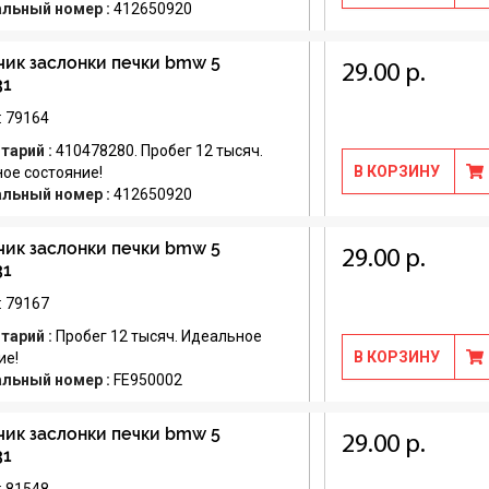
альный номер :
412650920
ик заслонки печки bmw 5
29.00 р.
31
: 79164
тарий :
410478280. Пробег 12 тысяч.
В КОРЗИНУ
ое состояние!
альный номер :
412650920
ик заслонки печки bmw 5
29.00 р.
31
: 79167
тарий :
Пробег 12 тысяч. Идеальное
В КОРЗИНУ
ие!
альный номер :
FE950002
ик заслонки печки bmw 5
29.00 р.
31