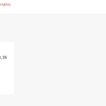
о
здесь
.
, 26