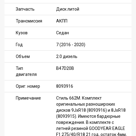
Запчасть
Диск литой
Трансмиссия
АКПП
Кузов
Седан
Год
7 (2016 - 2020)
Объем
2.0 дизель
Тип
B47D20B
двигателя
Ориг. номер
8093916
Примечание
Стиль 662M. Комплект
оригинальных разношироких
дисков 9JxR18 (8093916) и 8JxR18
(8093915). Имеются бардюрные
повреждения. В комплекте с
летней резиной GOODYEAR EAGLE
F1 275/40/R18 21 год, остаток 4мм,