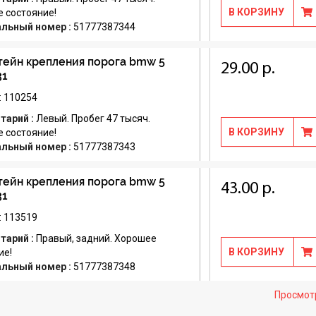
В КОРЗИНУ
 состояние!
альный номер :
51777387344
ейн крепления порога bmw 5
29.00 р.
31
: 110254
тарий :
Левый. Пробег 47 тысяч.
В КОРЗИНУ
 состояние!
альный номер :
51777387343
ейн крепления порога bmw 5
43.00 р.
31
: 113519
тарий :
Правый, задний. Хорошее
В КОРЗИНУ
ие!
альный номер :
51777387348
Просмот