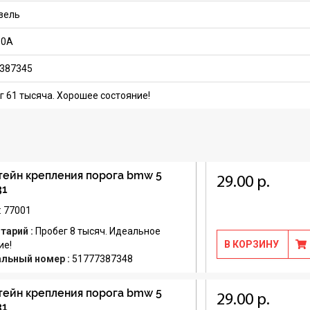
изель
30A
387345
г 61 тысяча. Хорошее состояние!
ейн крепления порога bmw 5
29.00 р.
31
: 77001
тарий :
Пробег 8 тысяч. Идеальное
В КОРЗИНУ
ие!
альный номер :
51777387348
ейн крепления порога bmw 5
29.00 р.
31