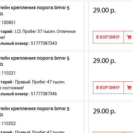
ейн крепления порога bmw 5
29.00 р.
31
: 100851
тарий :
LCI. Пробег 37 тысяч. Отличное
В КОРЗИНУ
ие!
альный номер :
51777387343
ейн крепления порога bmw 5
29.00 р.
31
: 110221
тарий :
Правый. Пробег 47 тысяч.
В КОРЗИНУ
 состояние!
альный номер :
51777387346
ейн крепления порога bmw 5
29.00 р.
31
: 110252
тарий :
Правый. Пробег 47 тысяч.