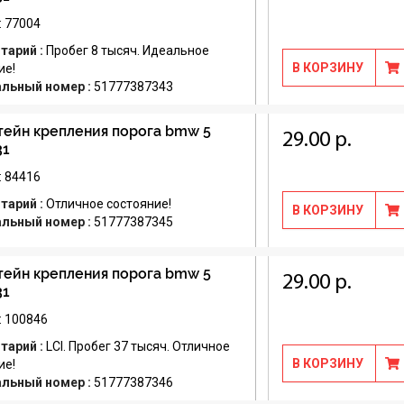
: 77004
тарий :
Пробег 8 тысяч. Идеальное
В КОРЗИНУ
ие!
альный номер :
51777387343
ейн крепления порога bmw 5
29.00 р.
31
: 84416
тарий :
Отличное состояние!
В КОРЗИНУ
альный номер :
51777387345
ейн крепления порога bmw 5
29.00 р.
31
: 100846
тарий :
LCI. Пробег 37 тысяч. Отличное
В КОРЗИНУ
ие!
альный номер :
51777387346