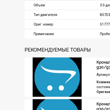
Объем
3.0 д
Тип двигателя
B57D
Ориг. номер
51777
Примечание
Пробе
РЕКОМЕНДУЕМЫЕ ТОВАРЫ
Кроншт
g30/g
Артикул
Коммен
состоян
Оригин
Кроншт
g30/g