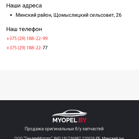
Наши адреса
Минский район, Щомыслицкий сельсовет, 26
Наш телефон
+375 (29) 188-22-99
+375 (29) 188-22-
77
Продажа оригинальных б/у запчастей
ООО "ТандемМоторс" УНП 191736987 220026 РБ, Минский р-н,