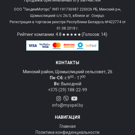
Продажа оригинальных б/у запчастей
ООО "ТандемМоторс" УНП 191736987 220026 РБ, Минский р-н,
Щомыслицкий с/c 26/3, вблизи аг. Озерцо.
Регистрация в торговом реестре Республики Беларусь №422774 от
01.08.2018 г.
Рейтинг компании: 4.8
(Голосов: 14)
КОНТАКТЫ
Минский район, Щомыслицкий сельсовет, 26
00
00
Пн-Сб:
c 9
- 17
Вс:
Выходной
+375 (29) 188-22-99
info@myopel.by
НАВИГАЦИЯ
Главная
Политика конфиденциальности