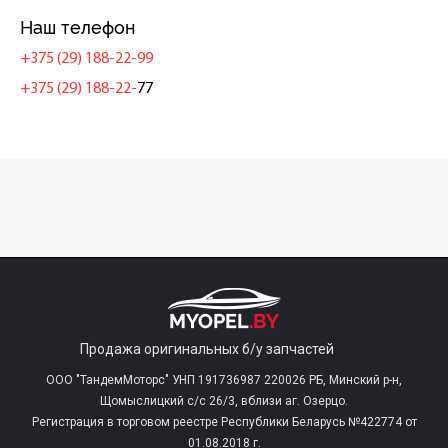
Наш телефон
+375 (29) 188-22-99
+375 (29) 188-22-
77
Продажа оригинальных б/у запчастей
ООО "ТандемМоторс" УНП 191736987 220026 РБ, Минский р-н,
Щомыслицкий с/c 26/3, вблизи аг. Озерцо.
Регистрация в торговом реестре Республики Беларусь №422774 от
01.08.2018 г.