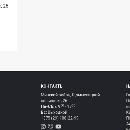
, 26
КОНТАКТЫ
Н
Минский район, Щомыслицкий
Г
сельсовет, 26
П
00
00
Пн-Сб:
c 9
- 17
к
Вс:
Выходной
К
+375 (29) 188-22-99
П
А
К