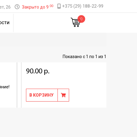
+375 (29) 188-22-99
00
т, 26
Закрыто до 9
0
ОСТИ
Показано с 1 по 1 из 1
90.00 р.
яние!
В КОРЗИНУ