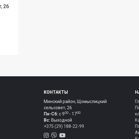
, 26
КОНТАКТЫ
Н
Минский район, Щомыслицкий
Г
сельсовет, 26
П
00
00
Пн-Сб:
c 9
- 17
к
Вс:
Выходной
К
+375 (29) 188-22-99
П
А
К