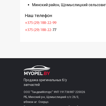
Минский район, Щомыслицкий сельсовет
Наш телефон
+375 (29) 188-22-99
+375 (29) 188-22-
77
Продажа оригинальных б/у
запчастей
ООО "ТандемМоторс" УНП 191736987 220026
РБ, Минский р-н, Щомыслицкий с/c 26/3,
вблизи аг. Озерцо.