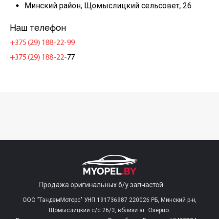
Минский район, Щомыслицкий сельсовет, 26
Наш телефон
+375 (29) 188-22-99
+375 (29) 188-22-
77
Продажа оригинальных б/у запчастей
ООО "ТандемМоторс" УНП 191736987 220026 РБ, Минский р-н,
Щомыслицкий с/c 26/3, вблизи аг. Озерцо.