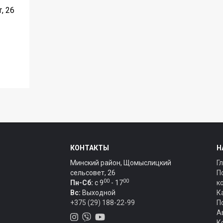
, 26
КОНТАКТЫ
Н
Минский район, Щомыслицкий
Г
сельсовет, 26
П
00
00
Пн-Сб:
c 9
- 17
к
Вс:
Выходной
К
+375 (29) 188-22-99
П
А
К