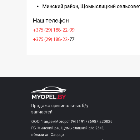
Минский район, Щомыслицкий сельсовет
Наш телефон
+375 (29) 188-22-99
+375 (29) 188-22-
77
Продажа оригинальных б/у
запчастей
ООО "ТандемМоторс" УНП 191736987 220026
РБ, Минский р-н, Щомыслицкий с/c 26/3,
вблизи аг. Озерцо.