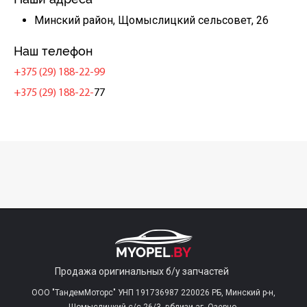
Минский район, Щомыслицкий сельсовет, 26
Наш телефон
+375 (29) 188-22-99
+375 (29) 188-22-
77
Продажа оригинальных б/у запчастей
ООО "ТандемМоторс" УНП 191736987 220026 РБ, Минский р-н,