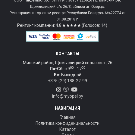
ООО "ТандемМоторс" УНП 191736987 220026 РБ, Минский р-н,
Щомыслицкий с/c 26/3, вблизи аг. Озерцо.
Регистрация в торговом реестре Республики Беларусь №422774 от
01.08.2018 г.
Рейтинг компании: 4.8
(Голосов: 14)
КОНТАКТЫ
Минский район, Щомыслицкий сельсовет, 26
00
00
Пн-Сб:
c 9
- 17
Вс:
Выходной
+375 (29) 188-22-99
info@myopel.by
НАВИГАЦИЯ
Главная
Политика конфиденциальности
Каталог