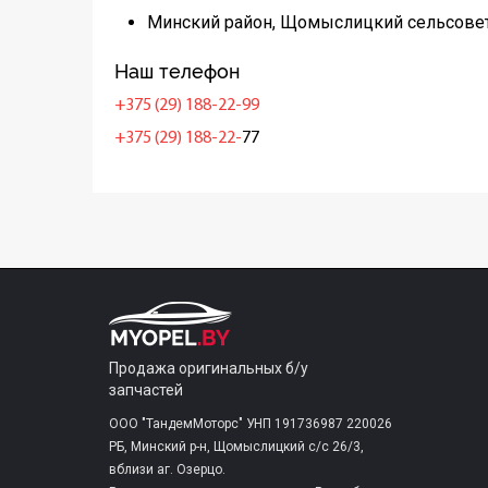
Минский район, Щомыслицкий сельсовет
Наш телефон
+375 (29) 188-22-99
+375 (29) 188-22-
77
Продажа оригинальных б/у
запчастей
ООО "ТандемМоторс" УНП 191736987 220026
РБ, Минский р-н, Щомыслицкий с/c 26/3,
вблизи аг. Озерцо.