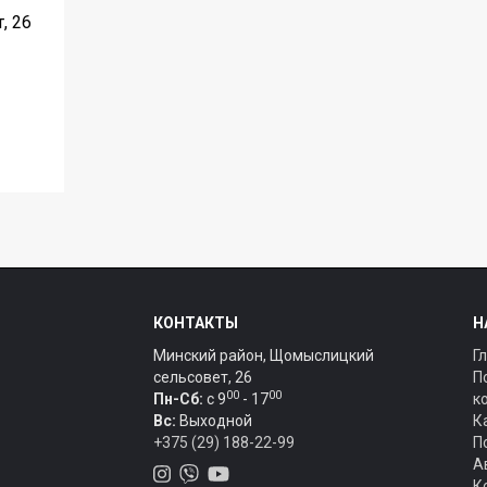
, 26
КОНТАКТЫ
Н
Минский район, Щомыслицкий
Г
сельсовет, 26
П
00
00
Пн-Сб:
c 9
- 17
к
Вс:
Выходной
К
+375 (29) 188-22-99
П
А
К