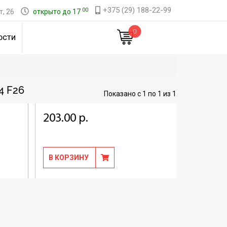
+375 (29) 188-22-99
00
, 26
открыто до 17
0
ОСТИ
 F26
Показано с 1 по 1 из 1
203.00 р.
В КОРЗИНУ