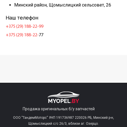
Минский район, Щомыслицкий сельсовет, 26
Наш телефон
+375 (29) 188-22-99
+375 (29) 188-22-
77
Продажа оригинальных б/у запчастей
ООО "ТандемМоторс" УНП 191736987 220026 РБ, Минский р-н,
Щомыслицкий с/c 26/3, вблизи аг. Озерцо.