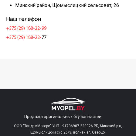
Минский район, Щомыслицкий сельсовет, 26
Наш телефон
+375 (29) 188-22-99
+375 (29) 188-22-
77
Продажа оригинальных б/у запчастей
ООО "ТандемМоторс" УНП 191736987 220026 РБ, Минский р-н,
Щомыслицкий с/c 26/3, вблизи аг. Озерцо.