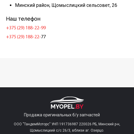
Минский район, Щомыслицкий сельсовет, 26
Наш телефон
+375 (29) 188-22-99
+375 (29) 188-22-
77
Продажа оригинальных б/у запчастей
ООО "ТандемМоторс" УНП 191736987 220026 РБ, Минский р-н,
Щомыслицкий с/c 26/3, вблизи аг. Озерцо.