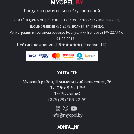
Продажа оригинальных б/у запчастей
ООО "ТандемМоторс" УНП 191736987 220026 РБ, Минский р-н,
Щомыслицкий с/c 26/3, вблизи аг. Озерцо.
Регистрация в торговом реестре Республики Беларусь №422774 от
01.08.2018 г.
Рейтинг компании: 4.8
(Голосов: 14)
КОНТАКТЫ
Минский район, Щомыслицкий сельсовет, 26
00
00
Пн-Сб:
c 9
- 17
Вс:
Выходной
+375 (29) 188-22-99
info@myopel.by
НАВИГАЦИЯ