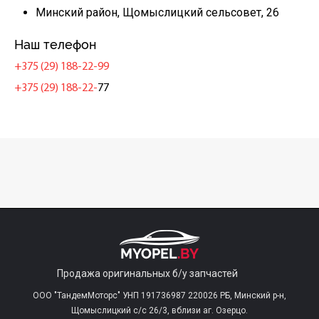
Минский район, Щомыслицкий сельсовет, 26
Наш телефон
+375 (29) 188-22-99
+375 (29) 188-22-
77
Продажа оригинальных б/у запчастей
ООО "ТандемМоторс" УНП 191736987 220026 РБ, Минский р-н,
Щомыслицкий с/c 26/3, вблизи аг. Озерцо.