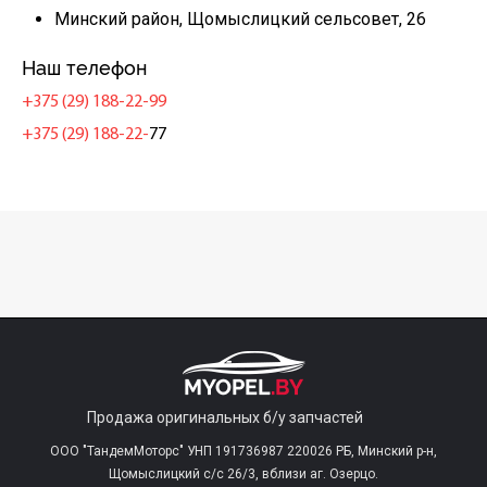
Минский район, Щомыслицкий сельсовет, 26
Наш телефон
+375 (29) 188-22-99
+375 (29) 188-22-
77
Продажа оригинальных б/у запчастей
ООО "ТандемМоторс" УНП 191736987 220026 РБ, Минский р-н,
Щомыслицкий с/c 26/3, вблизи аг. Озерцо.