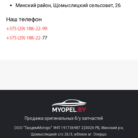
Минский район, Щомыслицкий сельсовет, 26
Наш телефон
+375 (29) 188-22-99
+375 (29) 188-22-
77
Продажа оригинальных б/у запчастей
ООО "ТандемМоторс" УНП 191736987 220026 РБ, Минский р-н,
Щомыслицкий с/c 26/3, вблизи аг. Озерцо.