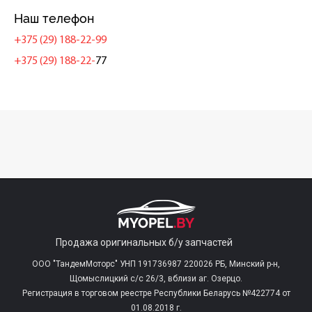
Наш телефон
+375 (29) 188-22-99
+375 (29) 188-22-
77
Продажа оригинальных б/у запчастей
ООО "ТандемМоторс" УНП 191736987 220026 РБ, Минский р-н,
Щомыслицкий с/c 26/3, вблизи аг. Озерцо.
Регистрация в торговом реестре Республики Беларусь №422774 от
01.08.2018 г.