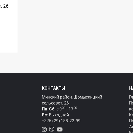
, 26
КОНТАКТЫ
Н
Минский район, Щомыслицкий
Г
сельсовет, 26
П
00
00
Пн-Сб:
c 9
- 17
к
Вс:
Выходной
К
+375 (29) 188-22-99
П
А
К