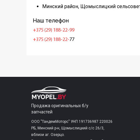
Минский район, Щомыслицкий сельсовет
Наш телефон
+375 (29) 188-22-99
+375 (29) 188-22-
77
Продажа оригинальных б/у
запчастей
ООО "ТандемМоторс" УНП 191736987 220026
РБ, Минский р-н, Щомыслицкий с/c 26/3,
вблизи аг. Озерцо.