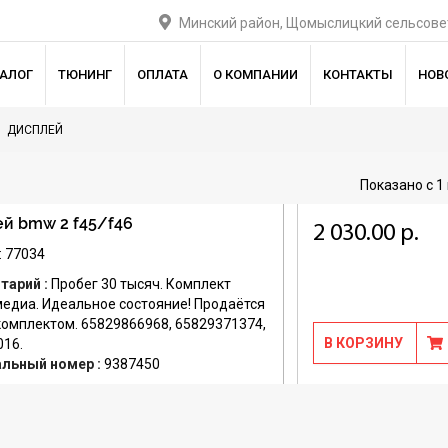
Минский район, Щомыслицкий сельсовет
ТАЛОГ
ТЮНИНГ
ОПЛАТА
О КОМПАНИИ
КОНТАКТЫ
НОВ
ДИСПЛЕЙ
Показано с 1 
й bmw 2 f45/f46
2 030.00 р.
: 77034
тарий :
Пробег 30 тысяч. Комплект
едиа. Идеальное состояние! Продаётся
комплектом. 65829866968, 65829371374,
В КОРЗИНУ
016.
альный номер :
9387450