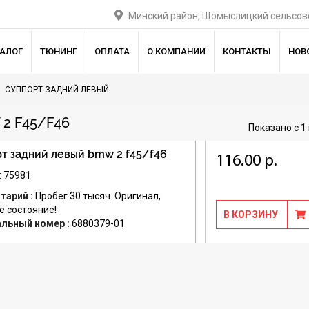
Минский район, Щомыслицкий сельсове
ТАЛОГ
ТЮНИНГ
ОПЛАТА
О КОМПАНИИ
КОНТАКТЫ
НОВ
СУППОРТ ЗАДНИЙ ЛЕВЫЙ
2 F45/F46
Показано с 1 
т задний левый bmw 2 f45/f46
116.00 р.
: 75981
тарий :
Пробег 30 тысяч. Оригинал,
е состояние!
В КОРЗИНУ
альный номер :
6880379-01