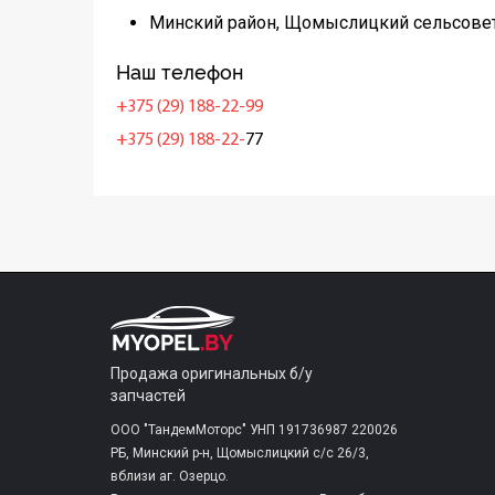
Минский район, Щомыслицкий сельсовет
Наш телефон
+375 (29) 188-22-99
+375 (29) 188-22-
77
Продажа оригинальных б/у
запчастей
ООО "ТандемМоторс" УНП 191736987 220026
РБ, Минский р-н, Щомыслицкий с/c 26/3,
вблизи аг. Озерцо.