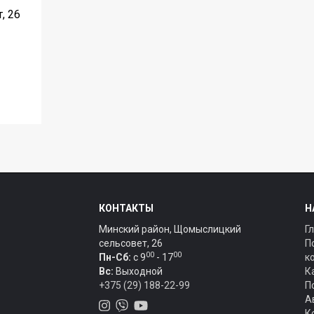
, 26
КОНТАКТЫ
Н
Минский район, Щомыслицкий
Г
сельсовет, 26
П
00
00
Пн-Сб:
c 9
- 17
к
Вс:
Выходной
К
+375 (29) 188-22-99
П
А
К