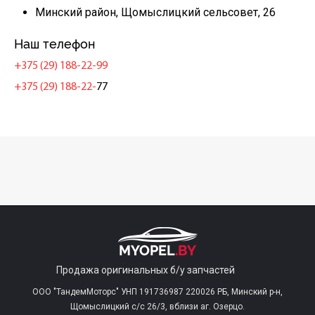
Минский район, Щомыслицкий сельсовет, 26
Наш телефон
+375 (29) 188-22-99
+375 (29) 188-22-
77
Продажа оригинальных б/у запчастей
ООО "ТандемМоторс" УНП 191736987 220026 РБ, Минский р-н,
Щомыслицкий с/c 26/3, вблизи аг. Озерцо.