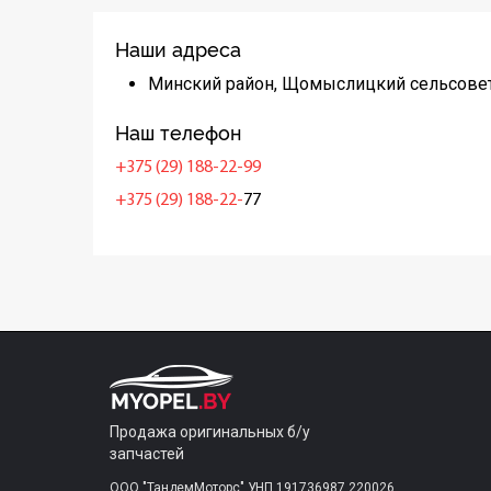
Наши адреса
Минский район, Щомыслицкий сельсовет
Наш телефон
+375 (29) 188-22-99
+375 (29) 188-22-
77
Продажа оригинальных б/у
запчастей
ООО "ТандемМоторс" УНП 191736987 220026