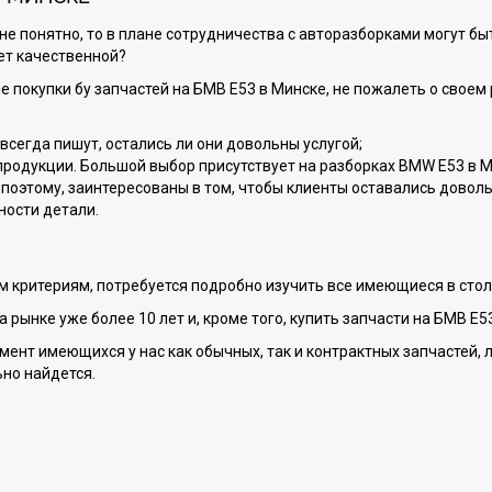
олне понятно, то в плане сотрудничества с авторазборками могут 
дет качественной?
ле покупки бу запчастей на БМВ Е53 в Минске, не пожалеть о свое
всегда пишут, остались ли они довольны услугой;
продукции. Большой выбор присутствует на разборках BMW E53 в М
поэтому, заинтересованы в том, чтобы клиенты оставались довол
ности детали.
 критериям, потребуется подробно изучить все имеющиеся в стол
рынке уже более 10 лет и, кроме того, купить запчасти на БМВ Е53
ент имеющихся у нас как обычных, так и контрактных запчастей, л
но найдется.