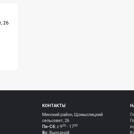
, 26
КОНТАКТЫ
Н
Минский район, Щомыслицкий
Г
сельсовет, 26
П
00
00
Пн-Сб:
c 9
- 17
к
Вс:
Выходной
К