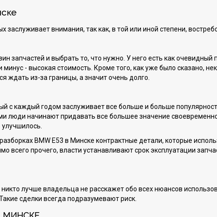
нске
 заслуживает внимания, так как, в той или иной степени, востреб
ин запчастей и выбрать то, что нужно. У него есть как очевидный 
 и минус - высокая стоимость. Кроме того, как уже было сказано, н
ся ждать из-за границы, а значит очень долго.
орый с каждый годом заслуживает все больше и больше популярнос
ами люди начинают придавать все большее значение своевременной
о улучшилось.
а разборках BMW E53 в Минске контрактные детали, которые испол
имо всего прочего, власти устанавливают срок эксплуатации запча
икто лучше владельца не расскажет обо всех нюансов использовани
 Такие сделки всегда подразумевают риск.
В МИНСКЕ