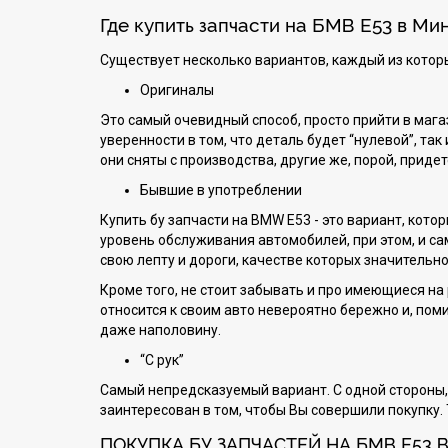
Где купить запчасти на БМВ Е53 в Ми
Существует несколько вариантов, каждый из которых
Оригиналы
Это самый очевидный способ, просто прийти в магаз
уверенности в том, что деталь будет “нулевой”, так
они сняты с производства, другие же, порой, придет
Бывшие в употреблении
Купить бу запчасти на BMW E53 - это вариант, кот
уровень обслуживания автомобилей, при этом, и с
свою лепту и дороги, качестве которых значительн
Кроме того, не стоит забывать и про имеющиеся н
относится к своим авто невероятно бережно и, пом
даже наполовину.
“С рук”
Самый непредсказуемый вариант. С одной стороны, н
заинтересован в том, чтобы Вы совершили покупку.
ПОКУПКА БУ ЗАПЧАСТЕЙ НА БМВ Е53 