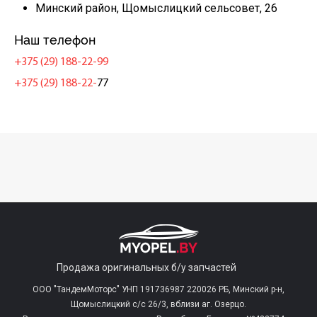
Минский район, Щомыслицкий сельсовет, 26
Наш телефон
+375 (29) 188-22-99
+375 (29) 188-22-
77
Продажа оригинальных б/у запчастей
ООО "ТандемМоторс" УНП 191736987 220026 РБ, Минский р-н,
Щомыслицкий с/c 26/3, вблизи аг. Озерцо.