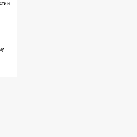
сти и
му