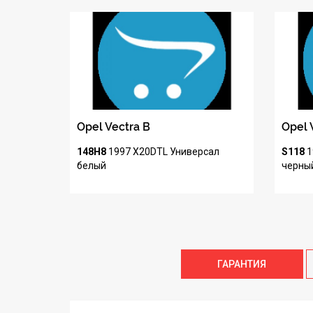
Opel Vectra B
Opel 
148H8
1997
X20DTL
Универсал
S118
1
белый
черны
ГАРАНТИЯ