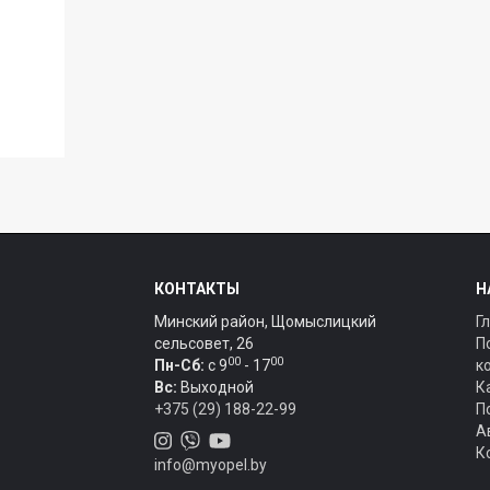
КОНТАКТЫ
Н
Минский район, Щомыслицкий
Г
сельсовет, 26
П
00
00
Пн-Сб:
c 9
- 17
к
Вс:
Выходной
К
+375 (29) 188-22-99
П
А
К
info@myopel.by