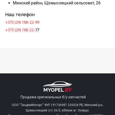
Минский район, Щомыслицкий сельсовет, 26
Наш телефон
+375 (29) 188-22-99
+375 (29) 188-22-
77
Продажа оригинальных б/у запчастей
ООО "ТандемМоторс" УНП 191736987 220026 РБ, Минский р-н,
Щомыслицкий с/c 26/3, вблизи аг. Озерцо.