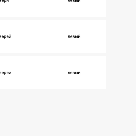
вери
левый
дверей
левый
дверей
левый