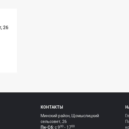
, 26
КОНТАКТЫ
Н
Минский район, Щомыслицкий
Г
сельсовет, 26
П
00
00
Пн-Сб:
c 9
- 17
к