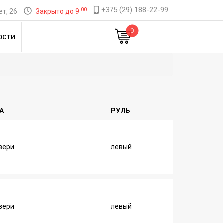
+375 (29) 188-22-99
00
т, 26
Закрыто до 9
0
ОСТИ
А
РУЛЬ
вери
левый
вери
левый