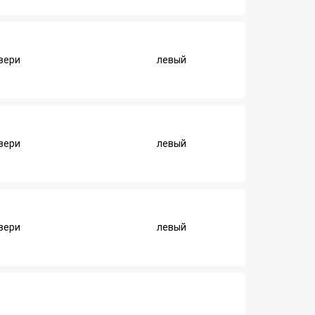
вери
левый
вери
левый
вери
левый