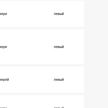
вери
левый
вери
левый
дверей
левый