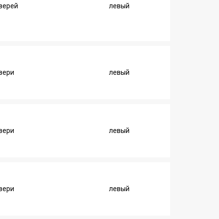
дверей
левый
вери
левый
вери
левый
вери
левый